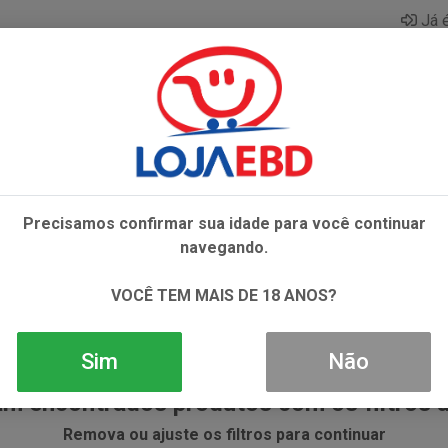
Já é
AZAR
BEBIDAS
CONGELADOS
HIGIENE E 
O
Precisamos confirmar sua idade para você continuar
navegando.
DE GRAO DE BICO
VOCÊ TEM MAIS DE 18 ANOS?
Sim
Não
m encontrados produtos com os filtros 
Remova ou ajuste os filtros para continuar