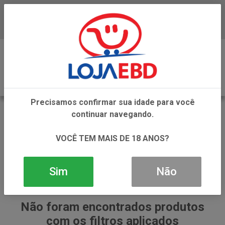
Baixe já nosso APP
0
Precisamos confirmar sua idade para você
MAMYPOKO
continuar navegando.
VOLTAR
INÍCIO
MAMYPOKO
VOCÊ TEM MAIS DE 18 ANOS?
Sim
Não
Não foram encontrados produtos
com os filtros aplicados