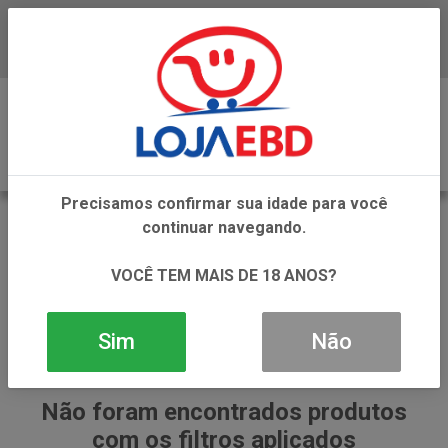
Baixe já nosso APP
0
Precisamos confirmar sua idade para você
CIF
continuar navegando.
VOLTAR
INÍCIO
CIF
VOCÊ TEM MAIS DE 18 ANOS?
Sim
Não
Não foram encontrados produtos
com os filtros aplicados