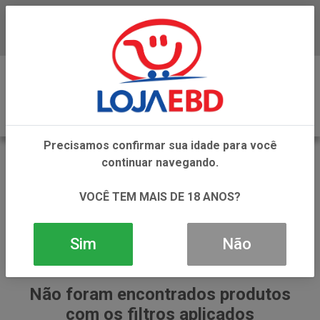
Baixe já nosso APP
0
Precisamos confirmar sua idade para você
BLOWTEX
continuar navegando.
VOLTAR
INÍCIO
BLOWTEX
VOCÊ TEM MAIS DE 18 ANOS?
Sim
Não
Não foram encontrados produtos
com os filtros aplicados