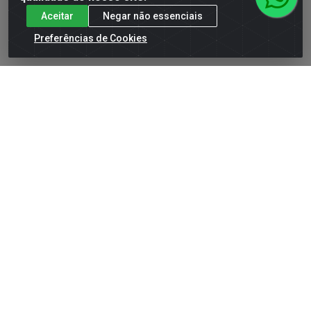
Aceitar
Negar não essenciais
Preferências de Cookies
COREGA ULTRA TRIPLA
COREGA ULTRA TRIPLA
ACAO 20G
ACAO 40G
Código: 17812
Código: 17813
Faça seu login ou
Faça seu login ou
cadastre-se para
cadastre-se para