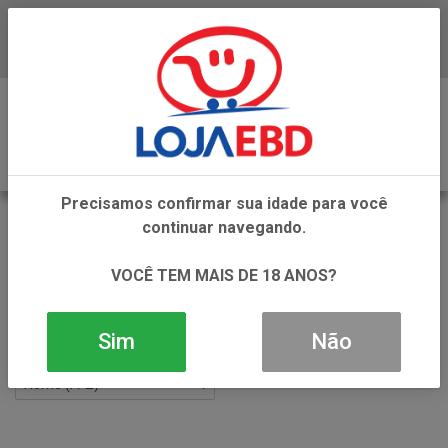
Baixe já nosso APP
0
Precisamos confirmar sua idade para você
HIGIENE E BELEZA
continuar navegando.
VOLTAR
INÍCIO
HIGIENE E BELEZA
VOCÊ TEM MAIS DE 18 ANOS?
Filtros
Sim
Não
125 produtos ordenados por: