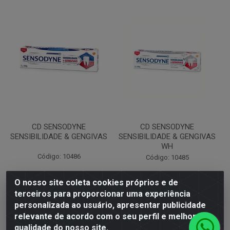
CD SENSODYNE
CD SENSODYNE
SENSIBILIDADE & GENGIVAS
SENSIBILIDADE & GENGIVAS
WH
Código: 10486
Código: 10485
O nosso site coleta cookies próprios e de
terceiros para proporcionar uma experiência
Faça seu login ou
Faça seu login ou
personalizada ao usuário, apresentar publicidade
cadastre-se para
cadastre-se para
ver preços e
ver preços e
relevante de acordo com o seu perfil e melhorar a
comprar
comprar
qualidade do nosso site.