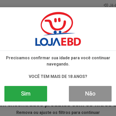
Já é
AZAR
BEBIDAS
CONGELADOS
HIGIENE E 
Precisamos confirmar sua idade para você continuar
navegando.
VOCÊ TEM MAIS DE 18 ANOS?
Sim
Não
m encontrados produtos com os filtros 
Remova ou ajuste os filtros para continuar