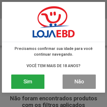
Baixe já nosso APP
0
Precisamos confirmar sua idade para você
SANTA HELENA
continuar navegando.
VOLTAR
INÍCIO
SANTA HELENA
VOCÊ TEM MAIS DE 18 ANOS?
Sim
Não
Não foram encontrados produtos
com os filtros aplicados