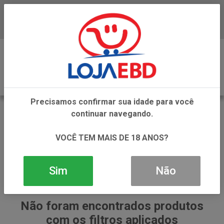
Baixe já nosso APP
0
Precisamos confirmar sua idade para você
LENCOS
continuar navegando.
VOLTAR
INÍCIO
CUIDADOS PESSOAIS
LENCOS
VOCÊ TEM MAIS DE 18 ANOS?
Sim
Não
Não foram encontrados produtos
com os filtros aplicados