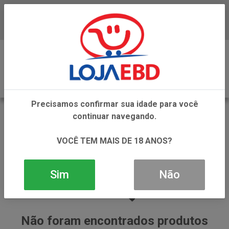
Baixe já nosso APP
0
Precisamos confirmar sua idade para você
CONSERVAS DE SELETA
continuar navegando.
VOLTAR
INÍCIO
CONSERVAS DE SELETA
VOCÊ TEM MAIS DE 18 ANOS?
CONSERVAS DE SELETA
Sim
Não
Não foram encontrados produtos