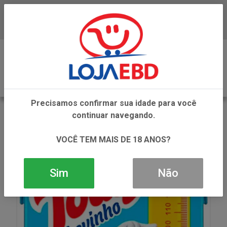
Baixe já nosso APP
0
Precisamos confirmar sua idade para você
VOLTAR
continuar navegando.
INÍCIO
BEBIDAS LACTEAS
BEBIDAS LACTEAS
TODDYNHO LEVINHO 200ML
VOCÊ TEM MAIS DE 18 ANOS?
Sim
Não