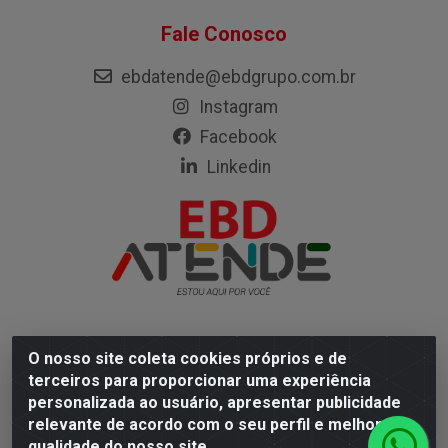
Fale Conosco
ebdatende@ebdgrupo.com.br
Instagram
Facebook
Linkedin
O nosso site coleta cookies próprios e de
Empresa Brasileira de Distribuição LTDA - Rodovia Mário
terceiros para proporcionar uma experiência
Covas, 472 - Coqueiro, Ananindeua/PA - CEP 67113-330
personalizada ao usuário, apresentar publicidade
- CNPJ 05.402.904/0001-67
relevante de acordo com o seu perfil e melhorar a
qualidade do nosso site.