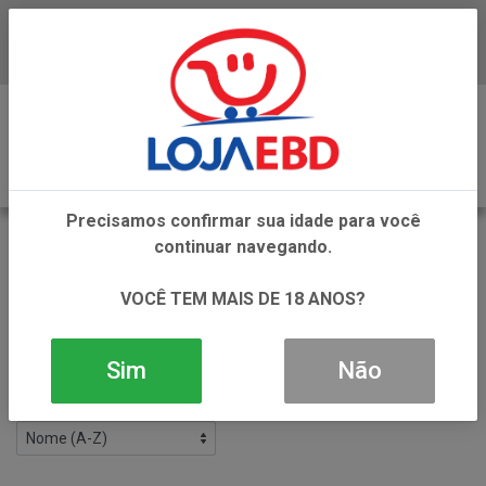
Baixe já nosso APP
0
Precisamos confirmar sua idade para você
BEBIDAS LACTEAS
continuar navegando.
VOLTAR
INÍCIO
BEBIDAS NAO ALCOOLICAS
VOCÊ TEM MAIS DE 18 ANOS?
BEBIDAS LACTEAS
Filtros
Sim
Não
2 produtos ordenados por: