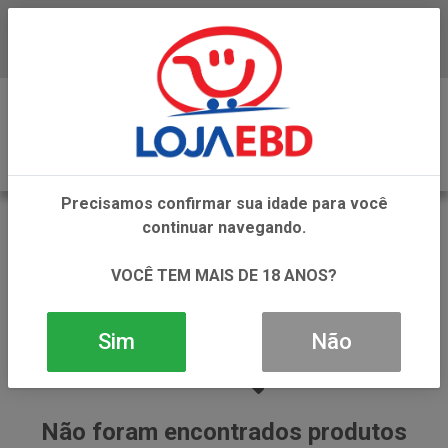
Baixe já nosso APP
0
Precisamos confirmar sua idade para você
ALGODAO
continuar navegando.
VOLTAR
INÍCIO
UTENSILIOS E ACESSORIOS DE BELEZA
VOCÊ TEM MAIS DE 18 ANOS?
ALGODAO
Sim
Não
Não foram encontrados produtos