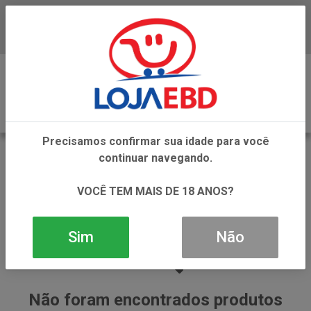
Baixe já nosso APP
0
Precisamos confirmar sua idade para você
UTENSILIOS E ACESSORIOS DE BELEZA
continuar navegando.
VOLTAR
INÍCIO
CUIDADOS PESSOAIS
VOCÊ TEM MAIS DE 18 ANOS?
UTENSILIOS E ACESSORIOS DE BELEZA
Sim
Não
Não foram encontrados produtos