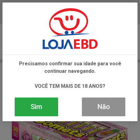
Baixe já nosso APP
0
Precisamos confirmar sua idade para você
VOLTAR
continuar navegando.
INÍCIO
BALAS, PASTILHAS, CHICLE, PIRUL E MARSH
CHICLETES E GOMAS DE MASCAR
VOCÊ TEM MAIS DE 18 ANOS?
GOMETS GOMA TUBO IOGURTE 32GR
Sim
Não