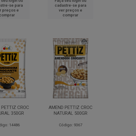
 seu login ou
Faça seu login ou
stre-se para
cadastre-se para
r preços e
ver preços e
comprar
comprar
 PETTIZ CROC
AMEND PETTIZ CROC
URAL 350GR
NATURAL 500GR
digo: 14486
Código: 9367