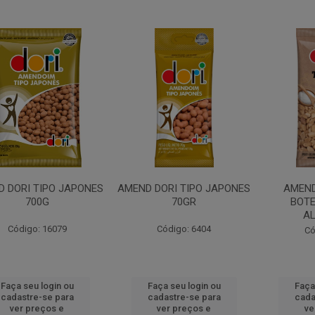
 DORI TIPO JAPONES
AMEND DORI TIPO JAPONES
AMEND
700G
70GR
BOT
A
Código: 16079
Código: 6404
Có
Faça seu login ou
Faça seu login ou
Faça
cadastre-se para
cadastre-se para
cada
ver preços e
ver preços e
ve