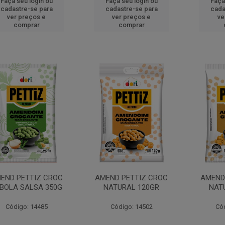
Faça seu login ou
Faça seu login ou
Faça
cadastre-se para
cadastre-se para
cada
ver preços e
ver preços e
ve
comprar
comprar
END PETTIZ CROC
AMEND PETTIZ CROC
AMEND
BOLA SALSA 350G
NATURAL 120GR
NAT
Código: 14485
Código: 14502
Có