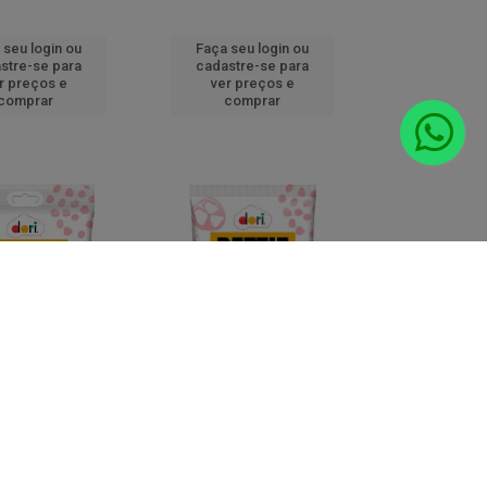
 seu login ou
Faça seu login ou
stre-se para
cadastre-se para
r preços e
ver preços e
comprar
comprar
 PETTIZ CROC
AMEND PETTIZ CROC
 VERMELHA 120G
PIMENTA VERMELHA 500G