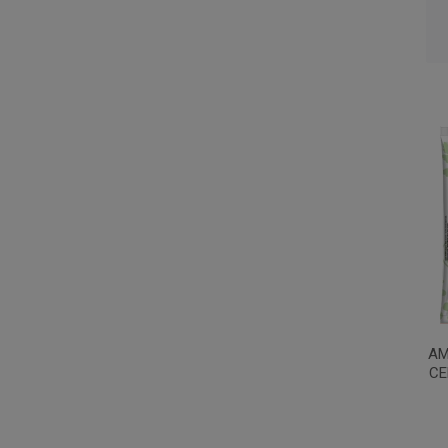
AM
CE