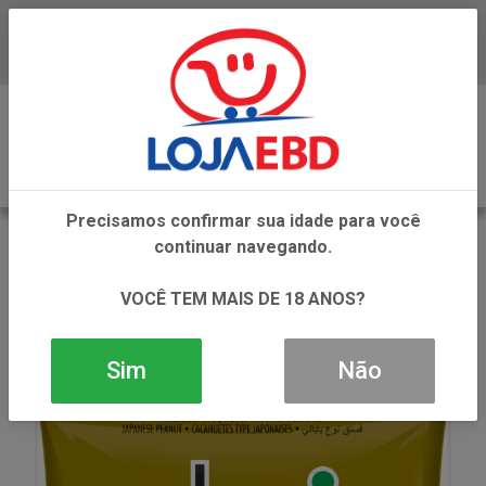
Baixe já nosso APP
0
Precisamos confirmar sua idade para você
VOLTAR
continuar navegando.
INÍCIO
SNACKS
AMENDOINS
AMEND DORI TIPO JAPONES 100GR
VOCÊ TEM MAIS DE 18 ANOS?
Sim
Não