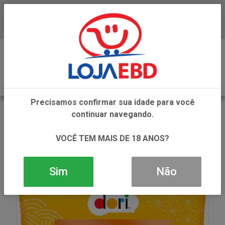
Baixe já nosso APP
0
Precisamos confirmar sua idade para você
VOLTAR
continuar navegando.
INÍCIO
SNACKS
AMENDOINS
AMEND PETTIZ LEMON PEPPER TSSP 10GR
VOCÊ TEM MAIS DE 18 ANOS?
Sim
Não