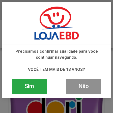
Baixe já nosso APP
0
Precisamos confirmar sua idade para você
VOLTAR
continuar navegando.
INÍCIO
SNACKS
AMENDOINS
AMEND DORI CONF COLORIDO 500G
VOCÊ TEM MAIS DE 18 ANOS?
Sim
Não