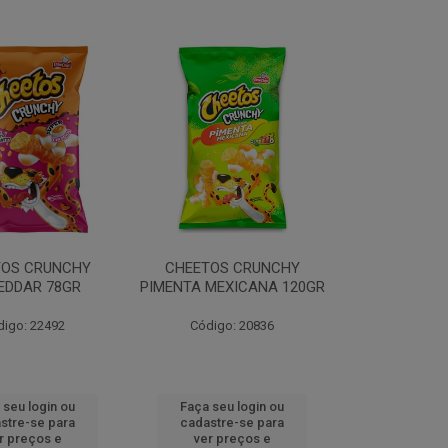
TOS CRUNCHY
CHEETOS CRUNCHY
EDDAR 78GR
PIMENTA MEXICANA 120GR
digo: 22492
Código: 20836
 seu login ou
Faça seu login ou
stre-se para
cadastre-se para
r preços e
ver preços e