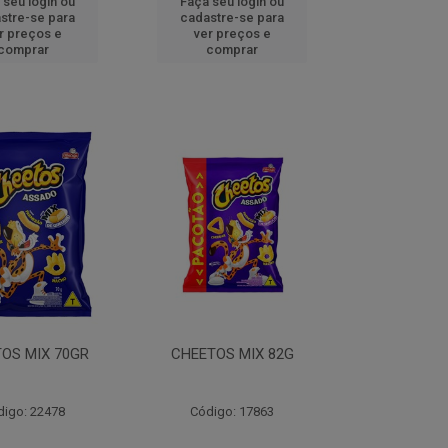
 seu login ou
Faça seu login ou
stre-se para
cadastre-se para
r preços e
ver preços e
comprar
comprar
OS MIX 70GR
CHEETOS MIX 82G
digo: 22478
Código: 17863