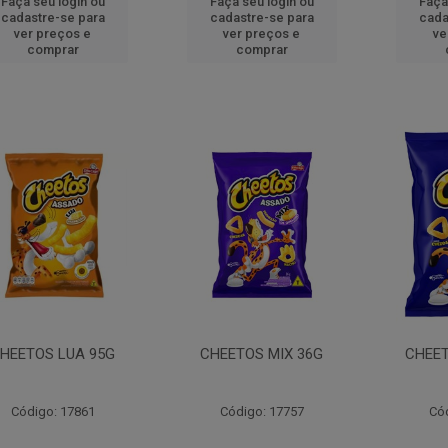
Faça seu login ou
Faça seu login ou
Faça
cadastre-se para
cadastre-se para
cada
ver preços e
ver preços e
ve
comprar
comprar
HEETOS LUA 95G
CHEETOS MIX 36G
CHEET
Código: 17861
Código: 17757
Có