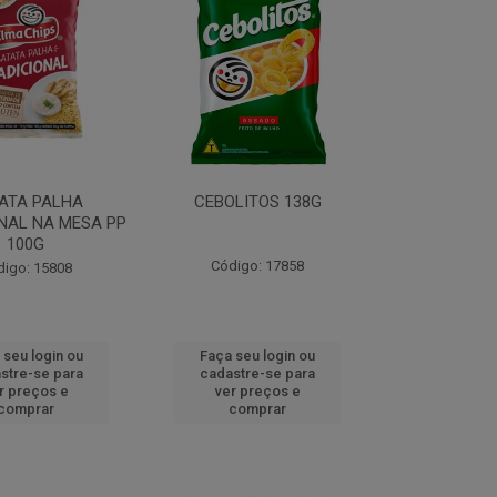
ATA PALHA
CEBOLITOS 138G
NAL NA MESA PP
100G
Código: 17858
digo: 15808
 seu login ou
Faça seu login ou
stre-se para
cadastre-se para
r preços e
ver preços e
comprar
comprar