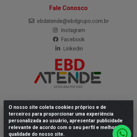
Fale Conosco
ebdatende@ebdgrupo.com.br
Instagram
Facebook
Linkedin
O nosso site coleta cookies próprios e de
Empresa Brasileira de Distribuição LTDA - Rodovia Mário
terceiros para proporcionar uma experiência
Covas, 472 - Coqueiro, Ananindeua/PA - CEP 67113-330
personalizada ao usuário, apresentar publicidade
- CNPJ 05.402.904/0001-67
relevante de acordo com o seu perfil e melhorar a
qualidade do nosso site.