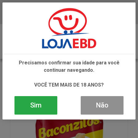
Baixe já nosso APP
0
Precisamos confirmar sua idade para você
VOLTAR
continuar navegando.
INÍCIO
SNACKS
SNACKS SALGADOS
BACONZITOS 86G
VOCÊ TEM MAIS DE 18 ANOS?
Sim
Não