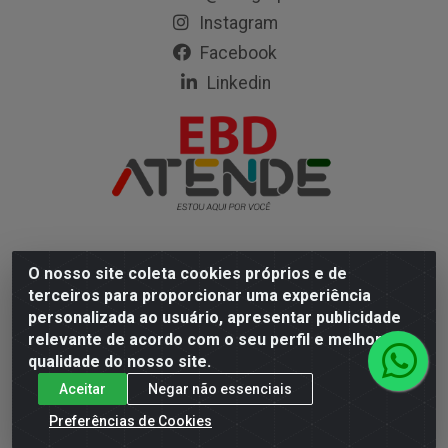
Instagram
Facebook
Linkedin
O nosso site coleta cookies próprios e de
Empresa Brasileira de Distribuição LTDA - Rodovia Mário
terceiros para proporcionar uma experiência
Covas, 472 - Coqueiro, Ananindeua/PA - CEP 67113-330
personalizada ao usuário, apresentar publicidade
- CNPJ 05.402.904/0001-67
relevante de acordo com o seu perfil e melhorar a
qualidade do nosso site.
Aceitar
Negar não essenciais
Preferências de Cookies