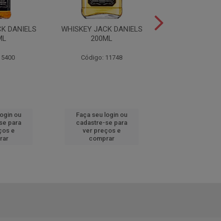
K DANIELS
WHISKEY JACK DANIELS
WHISKEY JACK 
ML
200ML
SINGLE BARRE
 5400
Código: 11748
Código: 53
login ou
Faça seu login ou
Faça seu log
se para
cadastre-se para
cadastre-se 
ços e
ver preços e
ver preços
rar
comprar
comprar