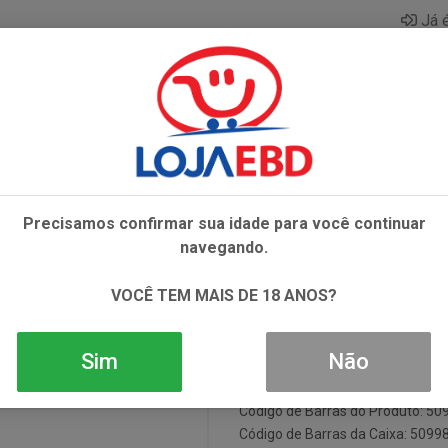
Já é
AZAR
BEBIDAS
CONGELADOS
HIGIENE E 
KY
WHISKEY JACK DANIELS SINATRA 1000ML
Precisamos confirmar sua idade para você continuar
WHISKEY JAC
navegando.
1000ML
VOCÊ TEM MAIS DE 18 ANOS?
Sim
Não
Código: 5401
Código de Barras do Produto: 5
Código de Barras da Caixa: 509