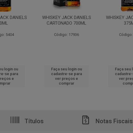
JACK DANIELS
WHISKEY JACK DANIELS
WHISKEY JAC
0ML
CARTONADO 700ML
375
go: 5404
Código: 17936
Código:
u login ou
Faça seu login ou
Faça seu 
re-se para
cadastre-se para
cadastre-
preços e
ver preços e
ver pre
mprar
comprar
comp
Títulos
Notas Fiscais