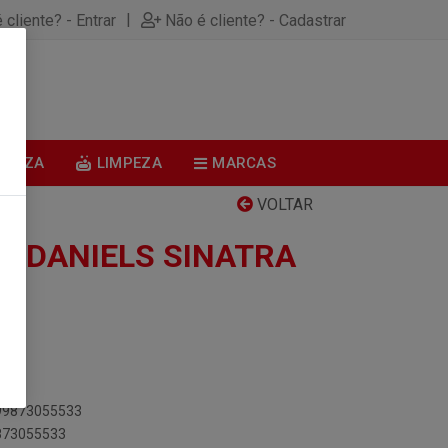
|
 cliente? - Entrar
Não é cliente? - Cadastrar
0
BELEZA
LIMPEZA
MARCAS
VOLTAR
K DANIELS SINATRA
099873055533
9873055533