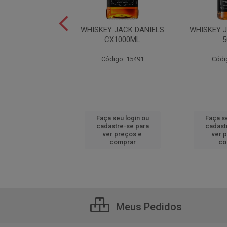
JACK DANIELS
WHISKEY JACK DANIELS
WHISKEY 
EMONADE 1000ML
CX1000ML
5
ódigo: 6366
Código: 15491
Códi
 seu login ou
Faça seu login ou
Faça se
astre-se para
cadastre-se para
cadast
er preços e
ver preços e
ver 
comprar
comprar
co
Meus Pedidos