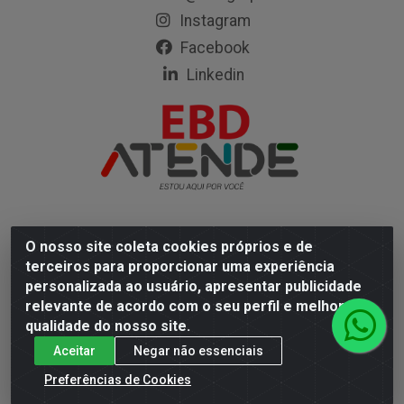
Instagram
Facebook
Linkedin
O nosso site coleta cookies próprios e de
Empresa Brasileira de Distribuição LTDA - Rodovia Mário
terceiros para proporcionar uma experiência
Covas, 472 - Coqueiro, Ananindeua/PA - CEP 67113-330
personalizada ao usuário, apresentar publicidade
- CNPJ 05.402.904/0001-67
relevante de acordo com o seu perfil e melhorar a
qualidade do nosso site.
Aceitar
Negar não essenciais
Preferências de Cookies