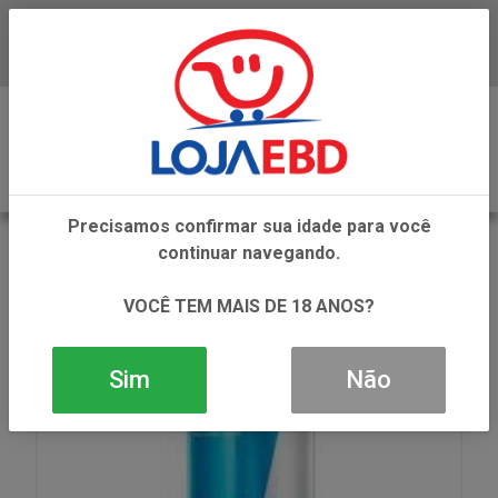
Baixe já nosso APP
0
Precisamos confirmar sua idade para você
VOLTAR
continuar navegando.
INÍCIO
ENERGETICOS
ENERGETICO SABORES
RED BULL SUGAR FREE 250ML
VOCÊ TEM MAIS DE 18 ANOS?
Sim
Não