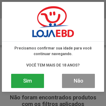
Baixe já nosso APP
0
Precisamos confirmar sua idade para você
CHAMP
continuar navegando.
VOLTAR
INÍCIO
CHAMP
VOCÊ TEM MAIS DE 18 ANOS?
Sim
Não
Não foram encontrados produtos
com os filtros aplicados