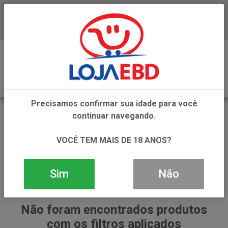
Baixe já nosso APP
0
Precisamos confirmar sua idade para você
REESES
continuar navegando.
VOLTAR
INÍCIO
REESES
VOCÊ TEM MAIS DE 18 ANOS?
Sim
Não
Não foram encontrados produtos
com os filtros aplicados