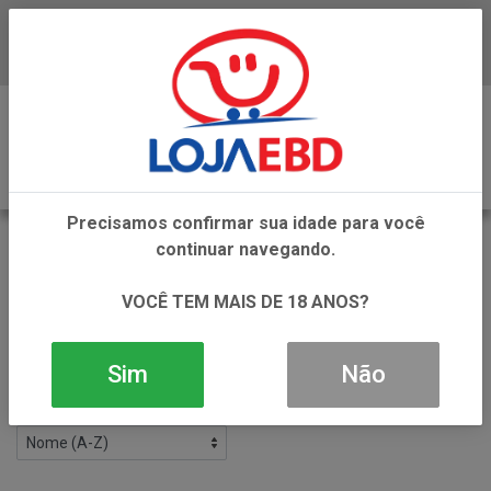
Baixe já nosso APP
0
Precisamos confirmar sua idade para você
LIMPEZA E CUIDADOS TEXTIL AMACIANTE
continuar navegando.
VOLTAR
INÍCIO
LIMPEZA E CUIDADOS TEXTIL
VOCÊ TEM MAIS DE 18 ANOS?
LIMPEZA E CUIDADOS TEXTIL AMACIANTE
Filtros
Sim
Não
18 produtos ordenados por: