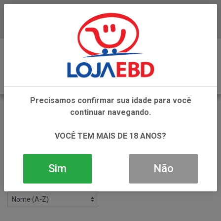
Baixe já nosso APP
0
Precisamos confirmar sua idade para você
ELIMINADOR DE ODOR
continuar navegando.
VOLTAR
INÍCIO
PRODUTOS DE LIMPEZA
VOCÊ TEM MAIS DE 18 ANOS?
ELIMINADOR DE ODOR
Filtros
Sim
Não
2 produtos ordenados por: