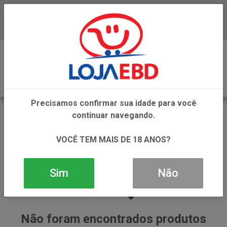
Baixe já nosso APP
0
Precisamos confirmar sua idade para você
OLEO CORPORAL INFANTIL
continuar navegando.
VOLTAR
INÍCIO
BEBES E CRIANCAS
VOCÊ TEM MAIS DE 18 ANOS?
OLEO CORPORAL INFANTIL
Sim
Não
Não foram encontrados produtos