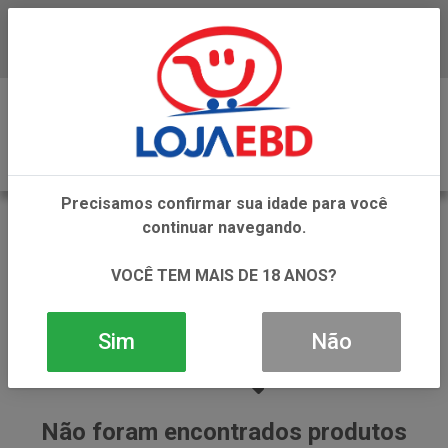
Baixe já nosso APP
0
Precisamos confirmar sua idade para você
DESODORANTE AEROSSOL
continuar navegando.
VOLTAR
INÍCIO
DESODORANTES E PERFUMES
VOCÊ TEM MAIS DE 18 ANOS?
DESODORANTE AEROSSOL
Sim
Não
Não foram encontrados produtos