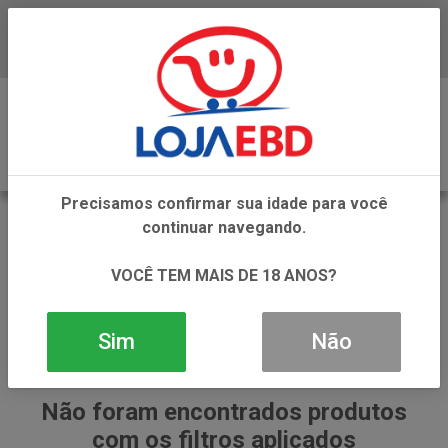
Baixe já nosso APP
0
Precisamos confirmar sua idade para você
ESPUMA DE BARBEAR
continuar navegando.
VOLTAR
INÍCIO
BARBA
ESPUMA DE BARBEAR
VOCÊ TEM MAIS DE 18 ANOS?
Sim
Não
Não foram encontrados produtos
com os filtros aplicados