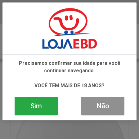
Baixe já nosso APP
0
Precisamos confirmar sua idade para você
VOLTAR
continuar navegando.
INÍCIO
DESODORANTES E PERFUMES
DESODORANTE SPRAY
DES SPRAY EVEN PRO ALFAZEMA 90ML
VOCÊ TEM MAIS DE 18 ANOS?
Sim
Não