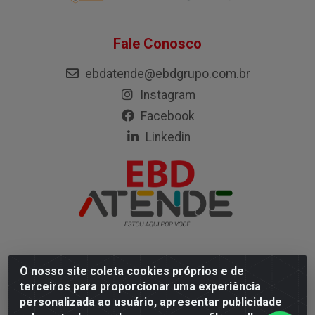
Fale Conosco
ebdatende@ebdgrupo.com.br
Instagram
Facebook
Linkedin
O nosso site coleta cookies próprios e de
Empresa Brasileira de Distribuição LTDA - Rodovia Mário
terceiros para proporcionar uma experiência
Covas, 472 - Coqueiro, Ananindeua/PA - CEP 67113-330
personalizada ao usuário, apresentar publicidade
- CNPJ 05.402.904/0001-67