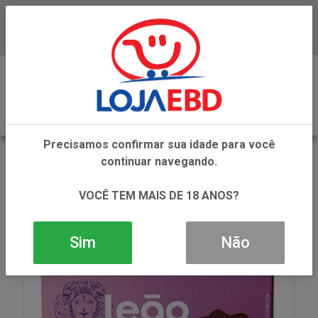
Baixe já nosso APP
0
Precisamos confirmar sua idade para você
VOLTAR
continuar navegando.
INÍCIO
REFRESCOS E CHAS
CHA EM SACHE
CHA LEAO FASES XOTPM CER+MOR+BAU 20G
VOCÊ TEM MAIS DE 18 ANOS?
Sim
Não