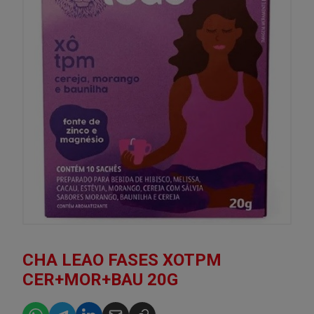
CHA LEAO FASES XOTPM
CER+MOR+BAU 20G