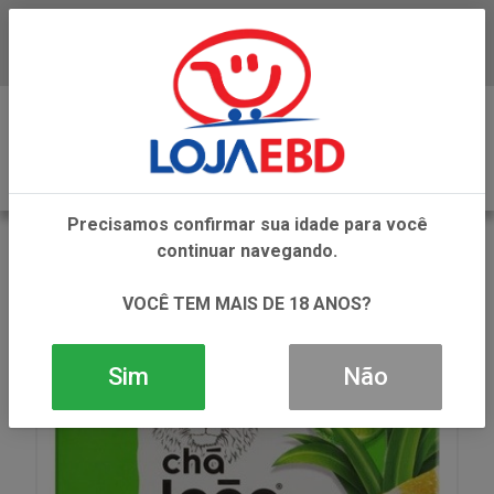
Baixe já nosso APP
0
Precisamos confirmar sua idade para você
VOLTAR
continuar navegando.
INÍCIO
REFRESCOS E CHAS
CHA EM SACHE
CHA LEAO CID+LAR+LIM 16G
VOCÊ TEM MAIS DE 18 ANOS?
Sim
Não