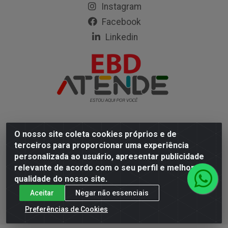
Instagram
Facebook
Linkedin
O nosso site coleta cookies próprios e de
Empresa Brasileira de Distribuição LTDA - Rodovia Mário
terceiros para proporcionar uma experiência
Covas, 472 - Coqueiro, Ananindeua/PA - CEP 67113-330
personalizada ao usuário, apresentar publicidade
- CNPJ 05.402.904/0001-67
relevante de acordo com o seu perfil e melhorar a
qualidade do nosso site.
Aceitar
Negar não essenciais
Preferências de Cookies