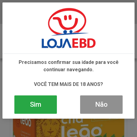
Baixe já nosso APP
0
Precisamos confirmar sua idade para você
VOLTAR
continuar navegando.
INÍCIO
REFRESCOS E CHAS
CHA EM SACHE
CHA LEAO CAMOMILA 10UN
VOCÊ TEM MAIS DE 18 ANOS?
Sim
Não