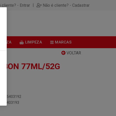
|
 cliente? - Entrar
Não é cliente? - Cadastrar
0
BELEZA
LIMPEZA
MARCAS
VOLTAR
KIBON 77ML/52G
891075403192
91075403193