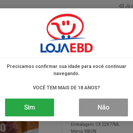
Já é
AZAR
BEBIDAS
CONGELADOS
HIGIENE E 
ON 77ML/52G
Precisamos confirmar sua idade para você continuar
BRIGADEIRO 
navegando.
VOCÊ TEM MAIS DE 18 ANOS?
Código: 5094
Sim
Não
Código de Barras do Produto: 7
Código de Barras da Caixa: 378
Embalagem: CX 22X77ML
Marca:
KIBON