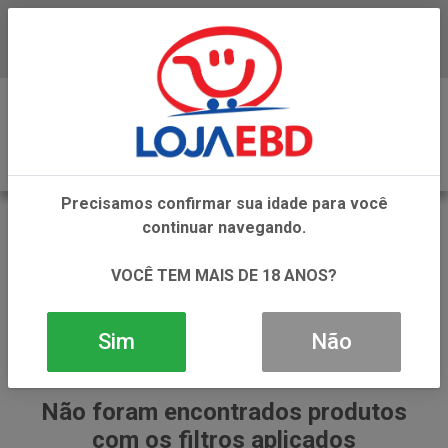
Baixe já nosso APP
0
Precisamos confirmar sua idade para você
REFRIGERANTE PET
continuar navegando.
VOLTAR
INÍCIO
REFRIGERANTES
REFRIGERANTE PET
VOCÊ TEM MAIS DE 18 ANOS?
Sim
Não
Não foram encontrados produtos
com os filtros aplicados