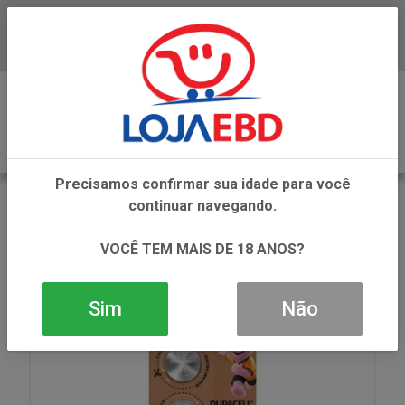
Baixe já nosso APP
0
Precisamos confirmar sua idade para você
VOLTAR
continuar navegando.
INÍCIO
PILHA ALCALINA
PILHA ALCALINA PALITO
BATERIA LITIO MOEDA CR2032 1UN DURACELL
VOCÊ TEM MAIS DE 18 ANOS?
Sim
Não