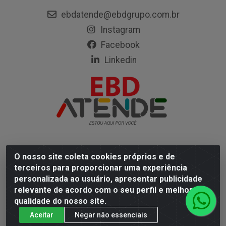
ebdatende@ebdgrupo.com.br
Instagram
Facebook
Linkedin
O nosso site coleta cookies próprios e de
Empresa Brasileira de Distribuição LTDA - Rodovia Mário
terceiros para proporcionar uma experiência
Covas, 472 - Coqueiro, Ananindeua/PA - CEP 67113-330
personalizada ao usuário, apresentar publicidade
- CNPJ 05.402.904/0001-67
relevante de acordo com o seu perfil e melhorar a
qualidade do nosso site.
Aceitar
Negar não essenciais