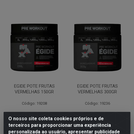
EGIDE POTE FRUTAS
EGIDE POTE FRUTAS
VERMELHAS 150GR
VERMELHAS 300GR
Código: 19208
Código: 19236
O nosso site coleta cookies próprios e de
terceiros para proporcionar uma experiência
Faça seu login ou
Faça seu login ou
personalizada ao usuário, apresentar publicidade
cadastre-se para
cadastre-se para