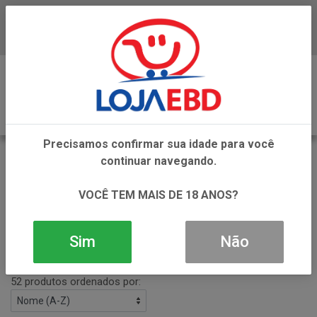
Baixe já nosso APP
0
Precisamos confirmar sua idade para você
SUPLEMENTOS E COMPLEMENTOS
continuar navegando.
ALIMENTARES
VOLTAR
VOCÊ TEM MAIS DE 18 ANOS?
INÍCIO
ALIMENTOS
SUPLEMENTOS E COMPLEMENTOS ALIMENTARES
Sim
Não
Filtros
52 produtos ordenados por: