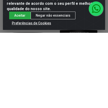
ver preços e
ver preços e
relevante de acordo com o seu perfil e melhorar a
comprar
comprar
qualidade do nosso site.
Aceitar
Negar não essenciais
Preferências de Cookies
HORUS POTE CITRUS 150GR
HORUS POTE FRUTAS
VERMELHAS 300GR
Código: 19207
Código: 18600