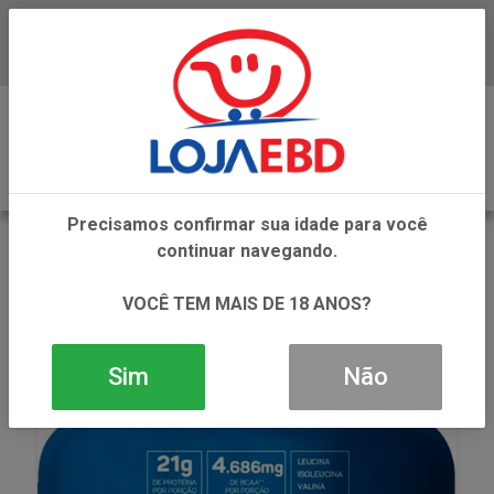
Baixe já nosso APP
0
Precisamos confirmar sua idade para você
VOLTAR
continuar navegando.
INÍCIO
ARTIGOS INTIMOS GEL E CREMES
PROTEINA
100% WHEY BAUNILHA 900GR
VOCÊ TEM MAIS DE 18 ANOS?
Sim
Não