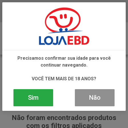
Baixe já nosso APP
0
Precisamos confirmar sua idade para você
OLEO DE COCO
continuar navegando.
VOLTAR
INÍCIO
OLEOS
OLEO DE COCO
VOCÊ TEM MAIS DE 18 ANOS?
Sim
Não
Não foram encontrados produtos
com os filtros aplicados