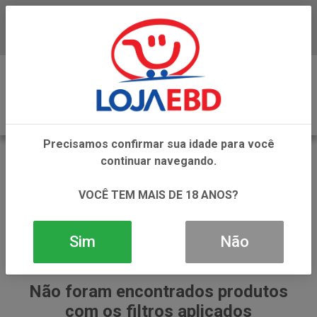
Baixe já nosso APP
0
Precisamos confirmar sua idade para você
PIMENTA
continuar navegando.
VOLTAR
INÍCIO
TEMPEROS
PIMENTA
VOCÊ TEM MAIS DE 18 ANOS?
Sim
Não
Não foram encontrados produtos
com os filtros aplicados