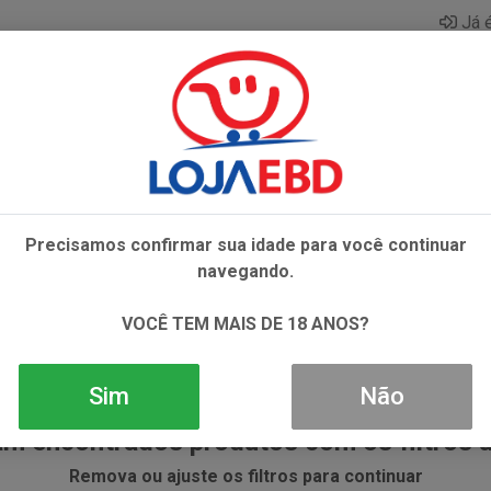
Já é
AZAR
BEBIDAS
CONGELADOS
HIGIENE E 
Precisamos confirmar sua idade para você continuar
navegando.
VOCÊ TEM MAIS DE 18 ANOS?
Sim
Não
m encontrados produtos com os filtros 
Remova ou ajuste os filtros para continuar