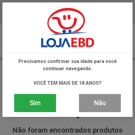
Baixe já nosso APP
0
Precisamos confirmar sua idade para você
CONSERVAS DE ERVILHAS
continuar navegando.
VOLTAR
INÍCIO
ENLATADOS E CONSERVAS
VOCÊ TEM MAIS DE 18 ANOS?
CONSERVAS DE ERVILHAS
Sim
Não
Não foram encontrados produtos