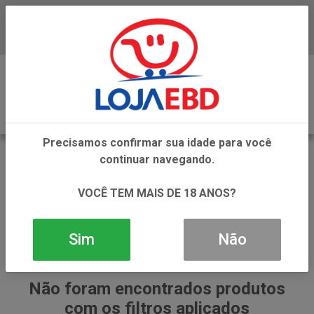
Baixe já nosso APP
0
Precisamos confirmar sua idade para você
PURE DE FRUTAS
continuar navegando.
VOLTAR
INÍCIO
PREPARO COM FRUTAS
PURE DE FRUTAS
VOCÊ TEM MAIS DE 18 ANOS?
Sim
Não
Não foram encontrados produtos
com os filtros aplicados