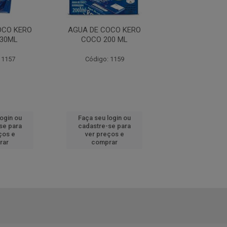
OCO KERO
AGUA DE COCO KERO
AGUA DE COC
30ML
COCO 200 ML
COCO 330
 1157
Código: 1159
Código: 11
login ou
Faça seu login ou
Faça seu log
se para
cadastre-se para
cadastre-se 
ços e
ver preços e
ver preços
rar
comprar
comprar