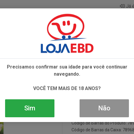
Já é
AZAR
BEBIDAS
CONGELADOS
HIGIENE E 
CO KERO COCO 1000 ML
Precisamos confirmar sua idade para você continuar
AGUA DE COC
navegando.
ML
VOCÊ TEM MAIS DE 18 ANOS?
Sim
Não
Código: 1158
Código de Barras do Produto: 7
Código de Barras da Caixa: 789