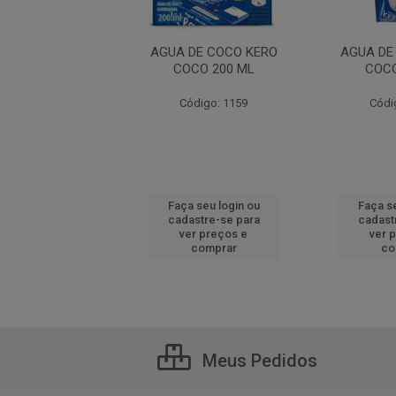
DE COCO KERO
AGUA DE COCO KERO
AGUA DE
CO 330ML
COCO 200 ML
COCO
ódigo: 1157
Código: 1159
Códi
 seu login ou
Faça seu login ou
Faça se
astre-se para
cadastre-se para
cadast
er preços e
ver preços e
ver 
comprar
comprar
co
Meus Pedidos