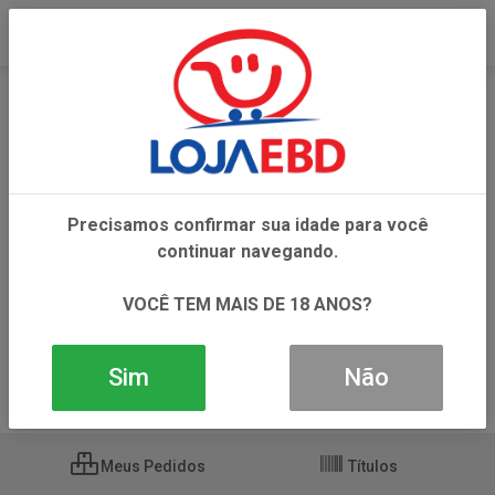
Esqueci minha Senha
VOLTAR
INÍCIO
ESQUECI MINHA SENHA
Precisamos confirmar sua idade para você
E-mail
continuar navegando.
VOCÊ TEM MAIS DE 18 ANOS?
Enviar
Sim
Não
Meus Pedidos
Títulos