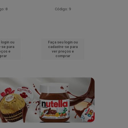
go: 8
Código: 9
Códig
 login ou
Faça seu login ou
Faça seu 
-se para
cadastre-se para
cadastre
eços e
ver preços e
ver pr
prar
comprar
comp