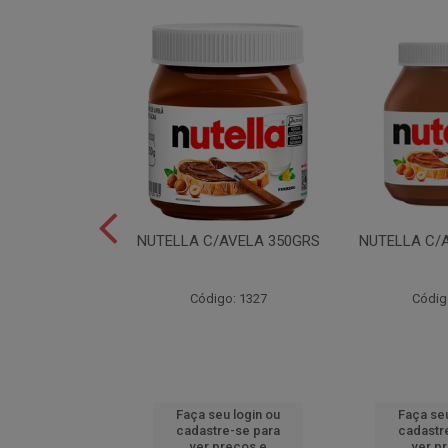
LEI T2X24 40GR
NUTELLA C/AVELA 350GRS
NUTELLA C/
o: 6165
Código: 1327
Códig
u login ou
Faça seu login ou
Faça seu
e-se para
cadastre-se para
cadastr
reços e
ver preços e
ver p