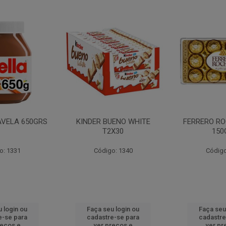
AVELA 650GRS
KINDER BUENO WHITE
FERRERO RO
T2X30
150
o: 1331
Código: 1340
Código
 login ou
Faça seu login ou
Faça seu
e-se para
cadastre-se para
cadastre
reços e
ver preços e
ver pr