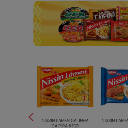
SPAGUETE T5
NISSIN LAMEN GALINHA
NISSIN LAME
00GR
CAIPIRA 85GR