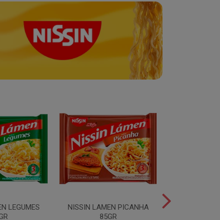
EN LEGUMES
NISSIN LAMEN PICANHA
NISSIN LAMEN
GR
85GR