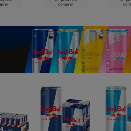
prar
comprar
com