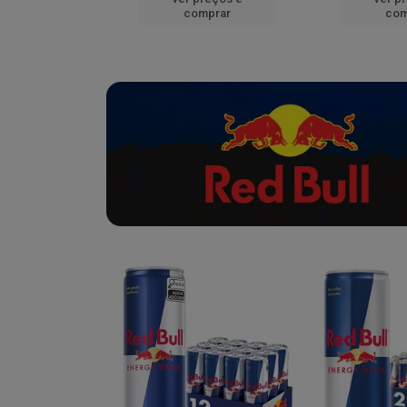
mprar
comprar
com