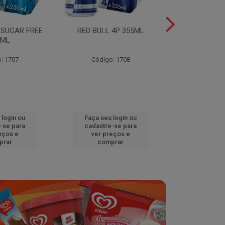
 SUGAR FREE
RED BULL 4P 355ML
RED BULL 4
0ML
TROPICA
: 1707
Código: 1708
Código
 login ou
Faça seu login ou
Faça seu 
-se para
cadastre-se para
cadastre
eços e
ver preços e
ver pr
prar
comprar
comp