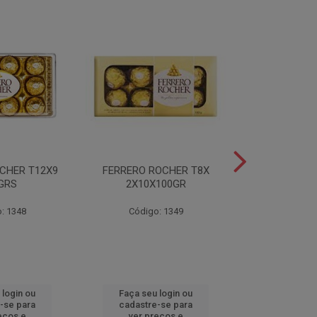
CHER T12X9
FERRERO ROCHER T8X
FERRERO ROC
GRS
2X10X100GR
37,5
: 1348
Código: 1349
Código
 login ou
Faça seu login ou
Faça seu 
-se para
cadastre-se para
cadastre
eços e
ver preços e
ver pr