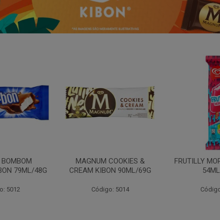
N BOMBOM
MAGNUM COOKIES &
FRUTILLY MO
BON 79ML/48G
CREAM KIBON 90ML/69G
54ML
o: 5012
Código: 5014
Código