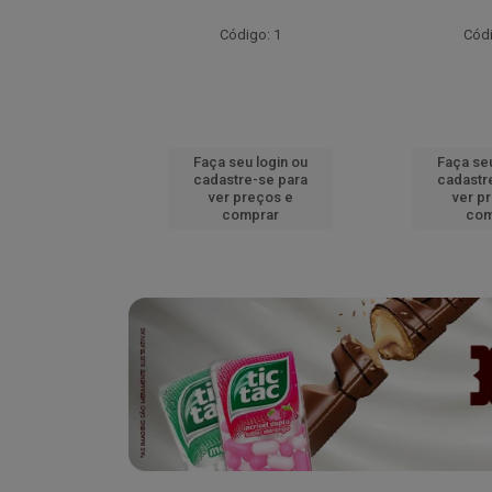
go: 52
Código: 1
Códi
u login ou
Faça seu login ou
Faça seu
e-se para
cadastre-se para
cadastr
reços e
ver preços e
ver p
mprar
comprar
com