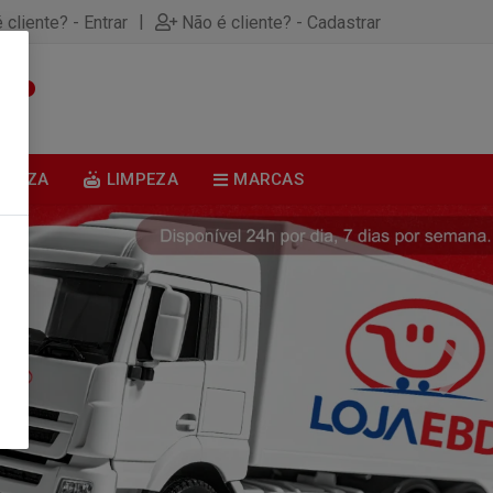
|
 cliente? - Entrar
Não é cliente? - Cadastrar
0
BELEZA
LIMPEZA
MARCAS