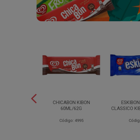
SABOR
CHICABON KIBON
ESKIBO
OCO/FLOCOS
60ML/62G
CLASSICO KI
ON 2L
Código: 4995
Códig
o: 5082