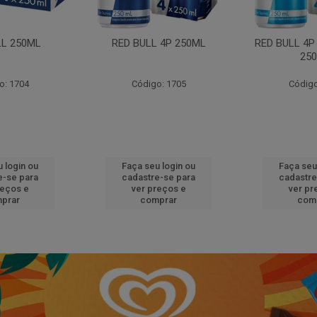
LL 250ML
RED BULL 4P 250ML
RED BULL 4P
25
o: 1704
Código: 1705
Código
 login ou
Faça seu login ou
Faça seu
e-se para
cadastre-se para
cadastre
reços e
ver preços e
ver pr
prar
comprar
com