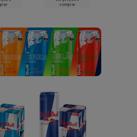
prar
comprar
comp