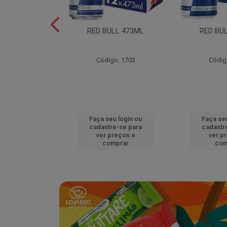
L EDITION
RED BULL 473ML
RED BU
MELAO 250ML
o: 18920
Código: 1703
Códig
u login ou
Faça seu login ou
Faça seu
e-se para
cadastre-se para
cadastr
reços e
ver preços e
ver p
mprar
comprar
com