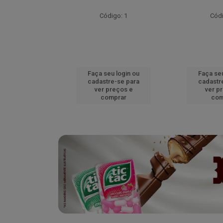
go: 52
Código: 1
Códi
u login ou
Faça seu login ou
Faça seu
e-se para
cadastre-se para
cadastr
reços e
ver preços e
ver p
mprar
comprar
com