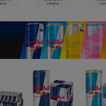
prar
comprar
com