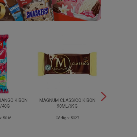
RANGO KIBON
MAGNUM CLASSICO KIBON
MINI ESKIB
/40G
90ML/69G
KIBON 117
: 5016
Código: 5027
Código