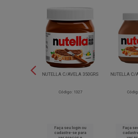
LEI T2X24 40GR
NUTELLA C/AVELA 350GRS
NUTELLA C/
o: 6165
Código: 1327
Códig
u login ou
Faça seu login ou
Faça seu
e-se para
cadastre-se para
cadastr
reços e
ver preços e
ver p