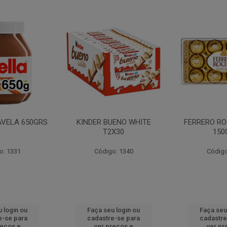
AVELA 650GRS
KINDER BUENO WHITE
FERRERO RO
T2X30
150
o: 1331
Código: 1340
Código
 login ou
Faça seu login ou
Faça seu
e-se para
cadastre-se para
cadastre
reços e
ver preços e
ver pr