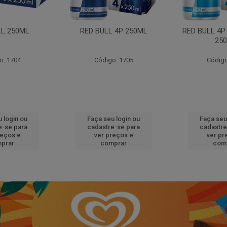
LL 250ML
RED BULL 4P 250ML
RED BULL 4P
25
o: 1704
Código: 1705
Código
 login ou
Faça seu login ou
Faça seu
e-se para
cadastre-se para
cadastre
reços e
ver preços e
ver pr
prar
comprar
com