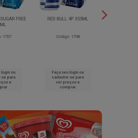
 SUGAR FREE
RED BULL 4P 355ML
RED BULL 4
0ML
TROPICA
: 1707
Código: 1708
Código
 login ou
Faça seu login ou
Faça seu 
-se para
cadastre-se para
cadastre
eços e
ver preços e
ver pr
prar
comprar
comp