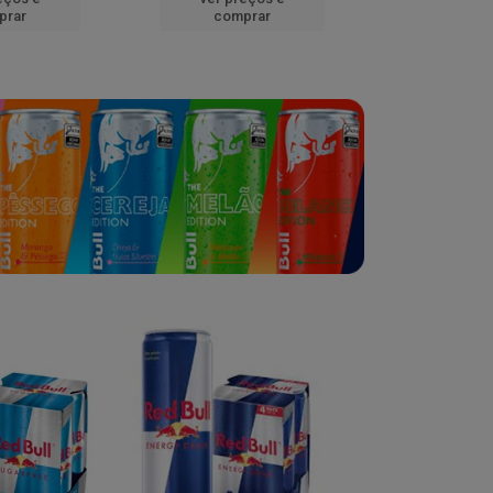
prar
comprar
comp