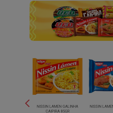
SPAGUETE T5
NISSIN LAMEN GALINHA
NISSIN LAME
00GR
CAIPIRA 85GR