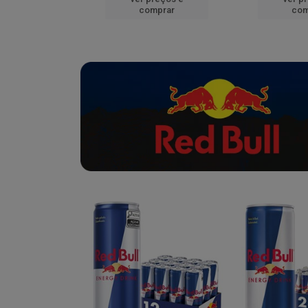
mprar
comprar
com