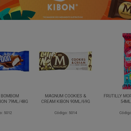
N BOMBOM
MAGNUM COOKIES &
FRUTILLY MO
BON 79ML/48G
CREAM KIBON 90ML/69G
54ML
o: 5012
Código: 5014
Código