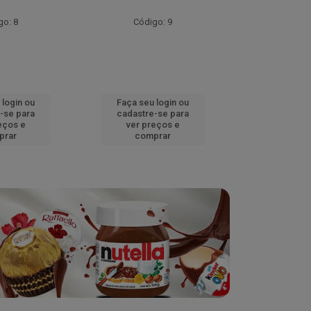
go: 8
Código: 9
Códig
 login ou
Faça seu login ou
Faça seu 
-se para
cadastre-se para
cadastre
eços e
ver preços e
ver pr
prar
comprar
comp