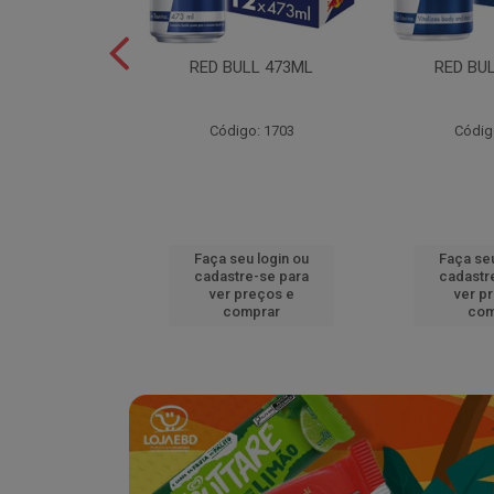
L EDITION
RED BULL 473ML
RED BU
MELAO 250ML
o: 18920
Código: 1703
Códig
u login ou
Faça seu login ou
Faça seu
e-se para
cadastre-se para
cadastr
reços e
ver preços e
ver p
mprar
comprar
com