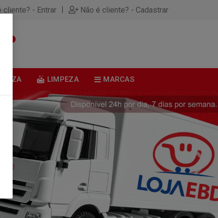
|
 cliente? - Entrar
Não é cliente? - Cadastrar
0
BELEZA
LIMPEZA
MARCAS