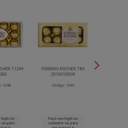
CHER T12X9
FERRERO ROCHER T8X
FERRERO ROC
GRS
2X10X100GR
37,5
: 1348
Código: 1349
Código
 login ou
Faça seu login ou
Faça seu 
-se para
cadastre-se para
cadastre
eços e
ver preços e
ver pr