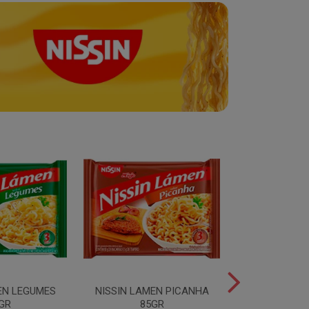
EN LEGUMES
NISSIN LAMEN PICANHA
NISSIN LAMEN
GR
85GR