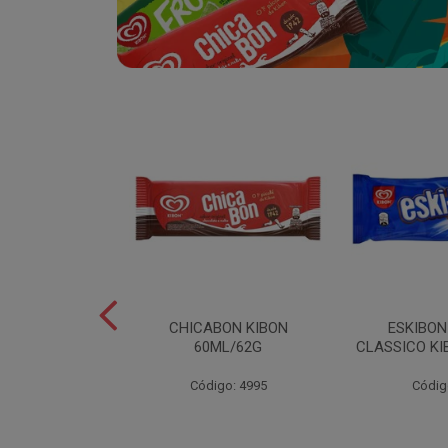
SABOR
CHICABON KIBON
ESKIBO
OCO/FLOCOS
60ML/62G
CLASSICO KI
ON 2L
Código: 4995
Códig
o: 5082