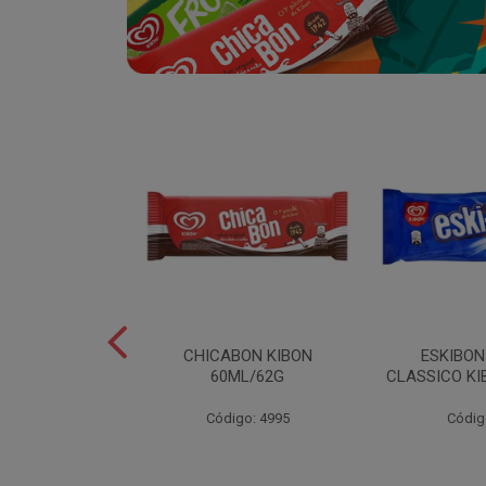
SABOR
CHICABON KIBON
ESKIBO
OCO/FLOCOS
60ML/62G
CLASSICO KI
ON 2L
Código: 4995
Códig
o: 5082