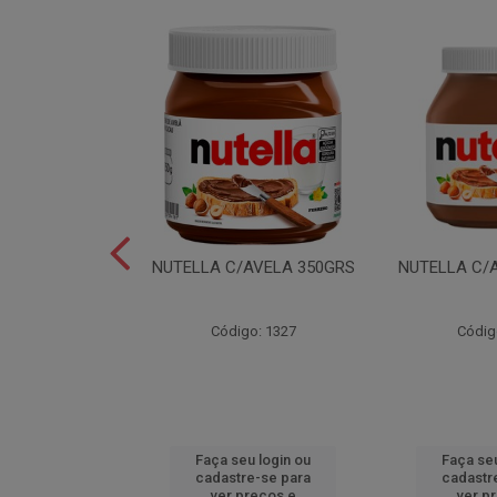
LEI T2X24 40GR
NUTELLA C/AVELA 350GRS
NUTELLA C/
o: 6165
Código: 1327
Códig
u login ou
Faça seu login ou
Faça seu
e-se para
cadastre-se para
cadastr
reços e
ver preços e
ver p