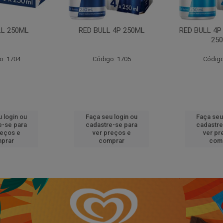
LL 250ML
RED BULL 4P 250ML
RED BULL 4P
25
o: 1704
Código: 1705
Código
 login ou
Faça seu login ou
Faça seu
e-se para
cadastre-se para
cadastre
reços e
ver preços e
ver pr
prar
comprar
com