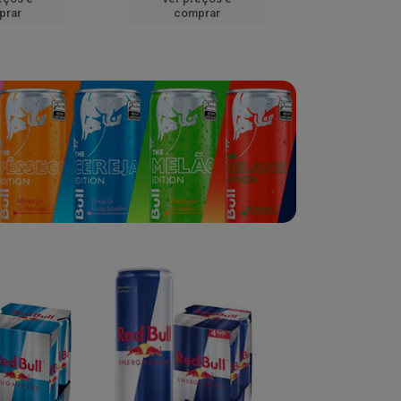
prar
comprar
comp