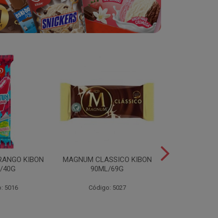
RANGO KIBON
MAGNUM CLASSICO KIBON
MINI ESKIB
/40G
90ML/69G
KIBON 117
: 5016
Código: 5027
Código