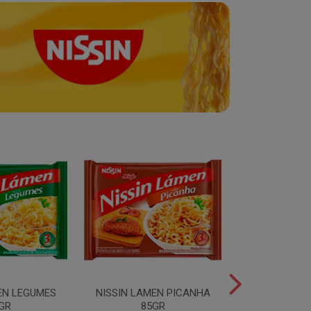
EN LEGUMES
NISSIN LAMEN PICANHA
NISSIN LAMEN
GR
85GR