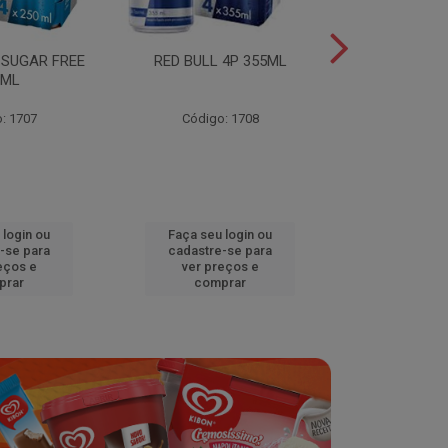
 SUGAR FREE
RED BULL 4P 355ML
RED BULL 4
0ML
TROPICA
: 1707
Código: 1708
Código
 login ou
Faça seu login ou
Faça seu 
-se para
cadastre-se para
cadastre
eços e
ver preços e
ver pr
prar
comprar
comp