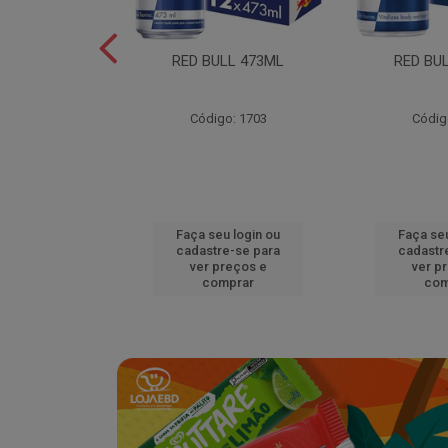
L EDITION
RED BULL 473ML
RED BU
MELAO 250ML
o: 18920
Código: 1703
Códig
u login ou
Faça seu login ou
Faça seu
e-se para
cadastre-se para
cadastr
reços e
ver preços e
ver p
mprar
comprar
com