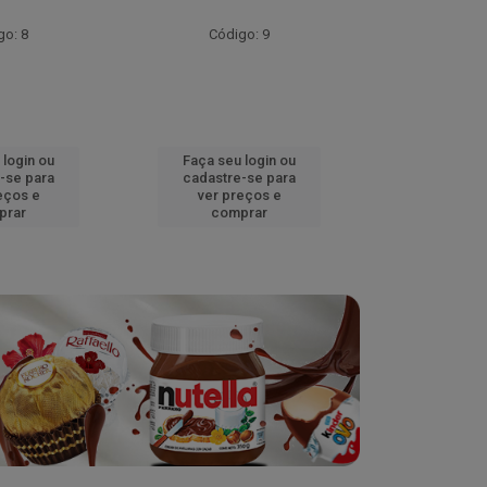
go: 8
Código: 9
Códig
 login ou
Faça seu login ou
Faça seu 
-se para
cadastre-se para
cadastre
eços e
ver preços e
ver pr
prar
comprar
comp