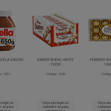
AVELA 650GRS
KINDER BUENO WHITE
FERRERO RO
T2X30
150
o: 1331
Código: 1340
Código
 login ou
Faça seu login ou
Faça seu
e-se para
cadastre-se para
cadastre
reços e
ver preços e
ver pr