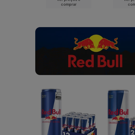
mprar
comprar
com