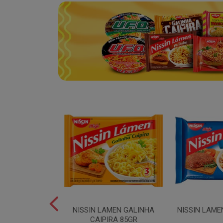
SPAGUETE T5
NISSIN LAMEN GALINHA
NISSIN LAME
00GR
CAIPIRA 85GR