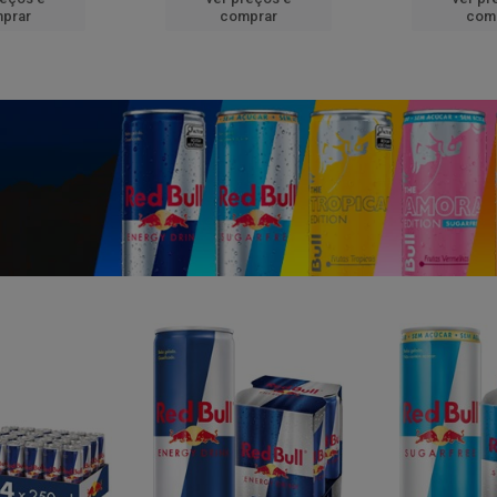
prar
comprar
com