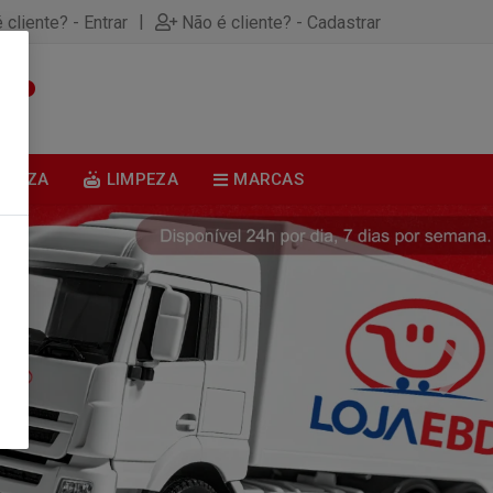
|
 cliente? - Entrar
Não é cliente? - Cadastrar
0
BELEZA
LIMPEZA
MARCAS