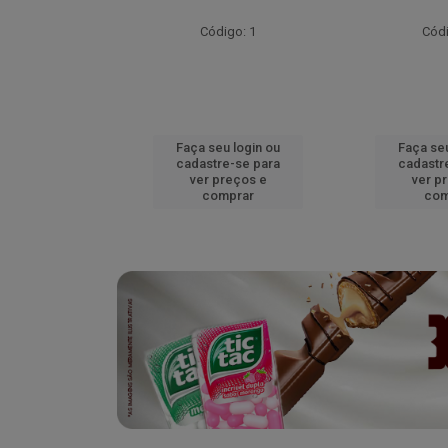
go: 52
Código: 1
Códi
u login ou
Faça seu login ou
Faça seu
e-se para
cadastre-se para
cadastr
reços e
ver preços e
ver p
mprar
comprar
com