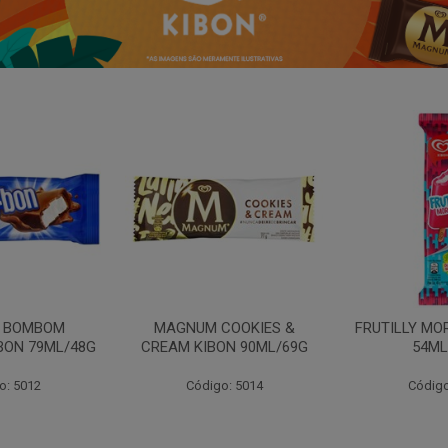
N BOMBOM
MAGNUM COOKIES &
FRUTILLY MO
BON 79ML/48G
CREAM KIBON 90ML/69G
54ML
o: 5012
Código: 5014
Código