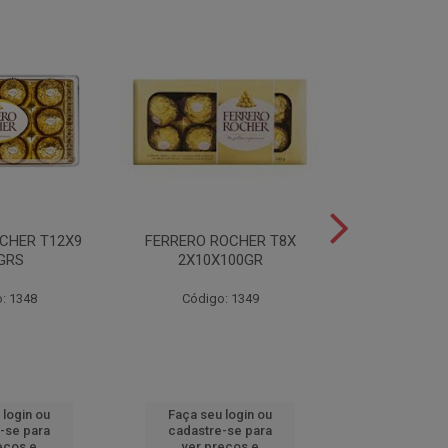
CHER T12X9
FERRERO ROCHER T8X
FERRERO ROC
GRS
2X10X100GR
37,5
: 1348
Código: 1349
Código
 login ou
Faça seu login ou
Faça seu 
-se para
cadastre-se para
cadastre
eços e
ver preços e
ver pr