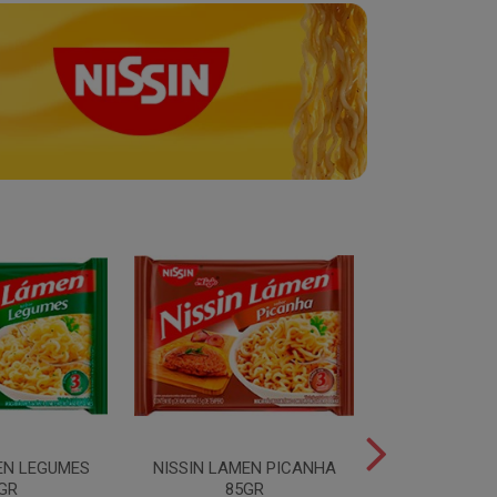
EN LEGUMES
NISSIN LAMEN PICANHA
NISSIN LAMEN
GR
85GR