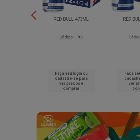
L EDITION
RED BULL 473ML
RED BU
MELAO 250ML
o: 18920
Código: 1703
Códig
u login ou
Faça seu login ou
Faça seu
e-se para
cadastre-se para
cadastr
reços e
ver preços e
ver p
mprar
comprar
com