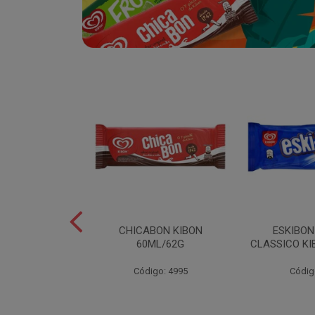
SABOR
CHICABON KIBON
ESKIBO
OCO/FLOCOS
60ML/62G
CLASSICO KI
ON 2L
Código: 4995
Códig
o: 5082