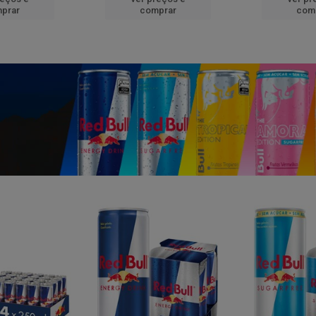
prar
comprar
com