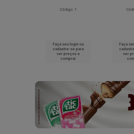
go: 52
Código: 1
Códi
u login ou
Faça seu login ou
Faça seu
e-se para
cadastre-se para
cadastr
reços e
ver preços e
ver p
mprar
comprar
com