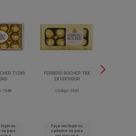
CHER T12X9
FERRERO ROCHER T8X
FERRERO ROC
GRS
2X10X100GR
37,5
: 1348
Código: 1349
Código
 login ou
Faça seu login ou
Faça seu 
-se para
cadastre-se para
cadastre
eços e
ver preços e
ver pr