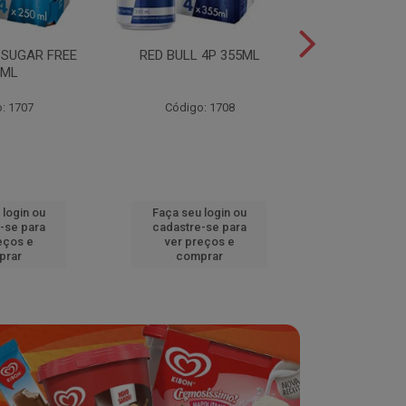
 SUGAR FREE
RED BULL 4P 355ML
RED BULL 4
0ML
TROPICA
: 1707
Código: 1708
Código
 login ou
Faça seu login ou
Faça seu 
-se para
cadastre-se para
cadastre
eços e
ver preços e
ver pr
prar
comprar
comp