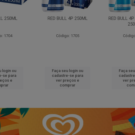
LL 250ML
RED BULL 4P 250ML
RED BULL 4P
25
o: 1704
Código: 1705
Código
 login ou
Faça seu login ou
Faça seu
e-se para
cadastre-se para
cadastre
reços e
ver preços e
ver pr
prar
comprar
com