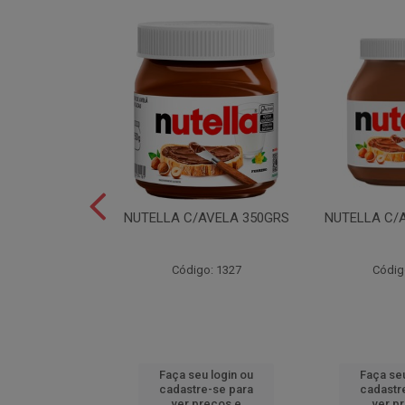
LEI T2X24 40GR
NUTELLA C/AVELA 350GRS
NUTELLA C/
o: 6165
Código: 1327
Códig
u login ou
Faça seu login ou
Faça seu
e-se para
cadastre-se para
cadastr
reços e
ver preços e
ver p