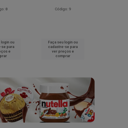
go: 8
Código: 9
Códig
 login ou
Faça seu login ou
Faça seu 
-se para
cadastre-se para
cadastre
eços e
ver preços e
ver pr
prar
comprar
comp