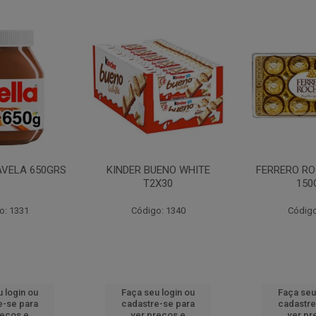
AVELA 650GRS
KINDER BUENO WHITE
FERRERO RO
T2X30
150
o: 1331
Código: 1340
Código
 login ou
Faça seu login ou
Faça seu
e-se para
cadastre-se para
cadastre
reços e
ver preços e
ver pr