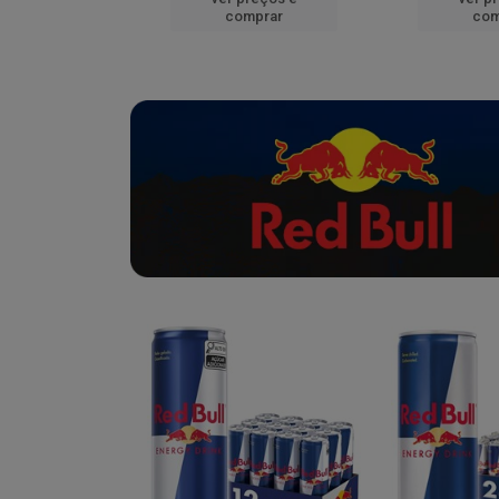
mprar
comprar
com