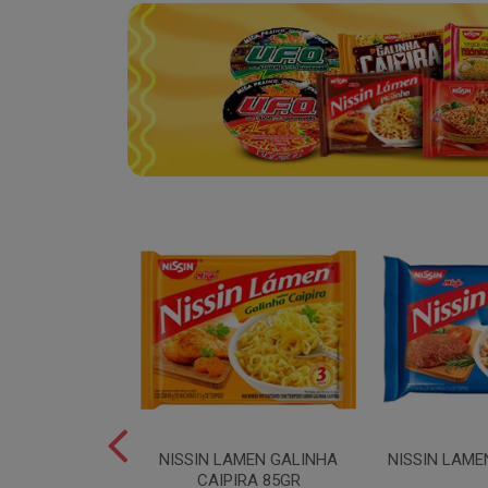
SPAGUETE T5
NISSIN LAMEN GALINHA
NISSIN LAME
00GR
CAIPIRA 85GR