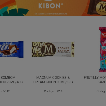
N BOMBOM
MAGNUM COOKIES &
FRUTILLY MO
BON 79ML/48G
CREAM KIBON 90ML/69G
54ML
o: 5012
Código: 5014
Código