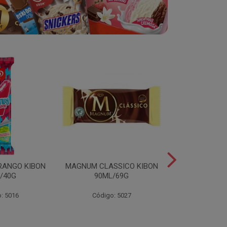
RANGO KIBON
MAGNUM CLASSICO KIBON
MINI ESKIB
/40G
90ML/69G
KIBON 117
: 5016
Código: 5027
Código